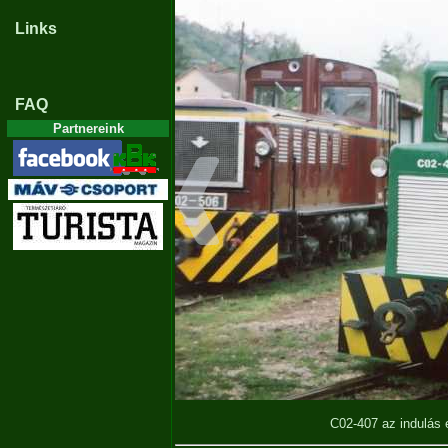
Links
FAQ
Partnereink
C02-407 az indulás 