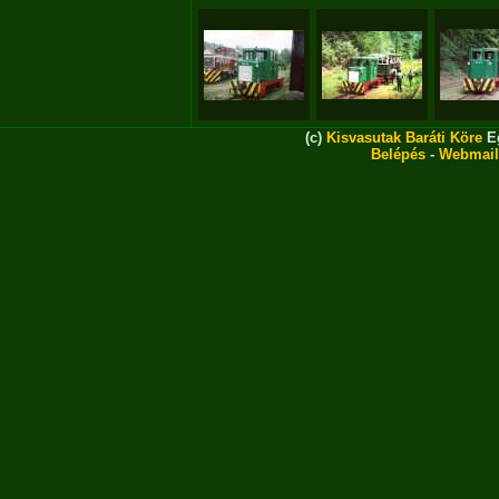
(c)
Kisvasutak Baráti Köre
Eg
Belépés
-
Webmail