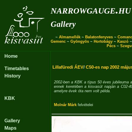
narrowgauge.hu
Gallery
~
Almamellék
~
Balatonfenyves
~
Coman
Gemenc
~
Gyöngyös
~
Hortobágy
~
Kaszó
Pécs
~
Szegv
Home
Lillafüredi ÁEV
/
C50-es nap 2002 máju
Timetables
History
2002-ben a KBK a típus 50 éves jubileuma a
ennek keretében a kisvasút napján a C02-40
amelyre évek óta nem volt példa.
KBK
Molnár Márk
felvételei
Gallery
Maps