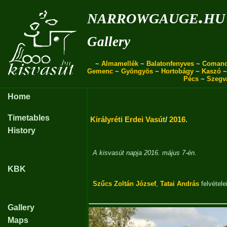
narrowgauge.hu
Gallery
~
Almamellék
~
Balatonfenyves
~
Coman
Gemenc
~
Gyöngyös
~
Hortobágy
~
Kaszó
Pécs
~
Szegv
Home
Timetables
Királyréti Erdei Vasút
/
2016.
History
A kisvasút napja 2016. május 7-én.
KBK
Szűcs Zoltán József
,
Tatai András
felvétele
Gallery
Maps