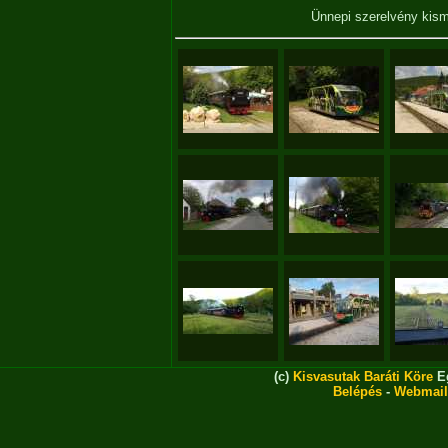
Ünnepi szerelvény kis
(c)
Kisvasutak Baráti Köre
Eg
Belépés
-
Webmail