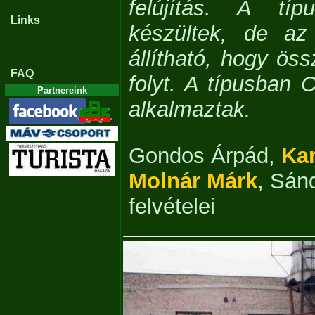
felújítás. A tí
Links
készültek, de az 
állítható, hogy ös
FAQ
folyt. A típusban 
Partnereink
alkalmaztak.
Gondos Árpád
,
Kar
Molnár Márk
,
Sán
felvételei