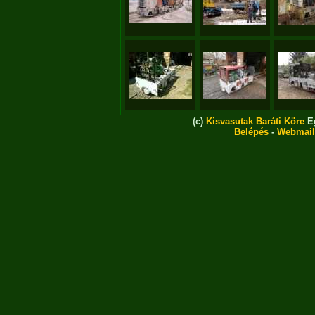
(c)
Kisvasutak Baráti Köre
Eg
Belépés
-
Webmail