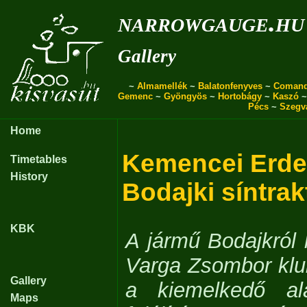
narrowgauge.hu
Gallery
~
Almamellék
~
Balatonfenyves
~
Coman
Gemenc
~
Gyöngyös
~
Hortobágy
~
Kaszó
Pécs
~
Szegv
Home
Kemencei Erde
Timetables
History
Bodajki síntrak
KBK
A jármű Bodajkról 
Varga Zsombor klu
Gallery
a kiemelkedő a
Maps