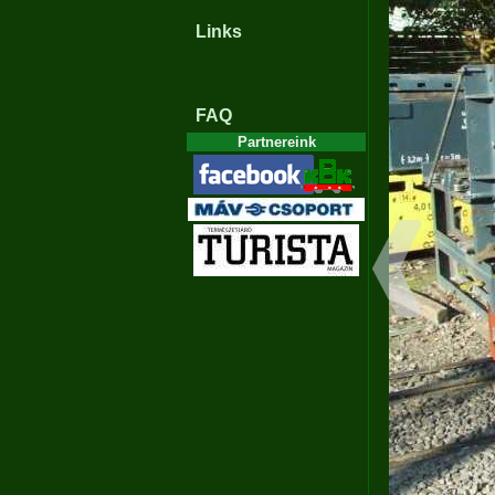
Links
FAQ
Partnereink