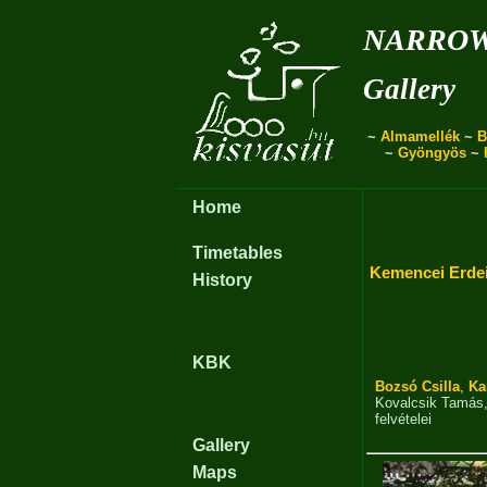
narro
Gallery
~
Almamellék
~
B
~
Gyöngyös
~
Home
Timetables
Kemencei Erde
History
KBK
Bozsó Csilla
,
Ka
Kovalcsik Tamás
felvételei
Gallery
Maps