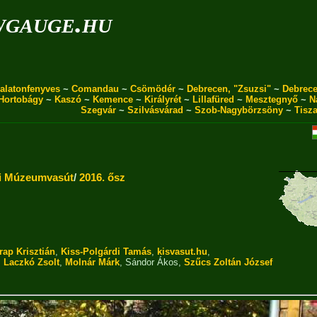
wgauge.hu
alatonfenyves
~
Comandau
~
Csömödér
~
Debrecen, "Zsuzsi"
~
Debrece
Hortobágy
~
Kaszó
~
Kemence
~
Királyrét
~
Lillafüred
~
Mesztegnyő
~
N
Szegvár
~
Szilvásvárad
~
Szob-Nagybörzsöny
~
Tisz
i Múzeumvasút
/
2016. ősz
rap Krisztián
,
Kiss-Polgárdi Tamás
,
kisvasut.hu
,
,
Laczkó Zsolt
,
Molnár Márk
,
Sándor Ákos
,
Szűcs Zoltán József