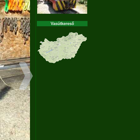
Vasútkereső