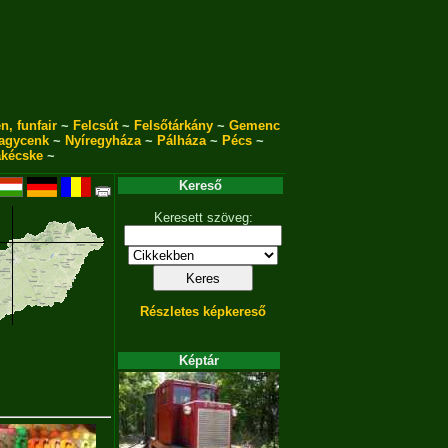
n, funfair
~
Felcsút
~
Felsőtárkány
~
Gemenc
agycenk
~
Nyíregyháza
~
Pálháza
~
Pécs
~
akécske
~
Kereső
Keresett szöveg:
Részletes képkereső
Képtár