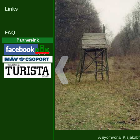
Links
FAQ
Partnereink
A nyomvonal Kisjakabf