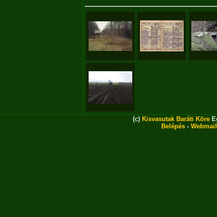
(c)
Kisvasutak Baráti Köre
Eg
Belépés
-
Webmail