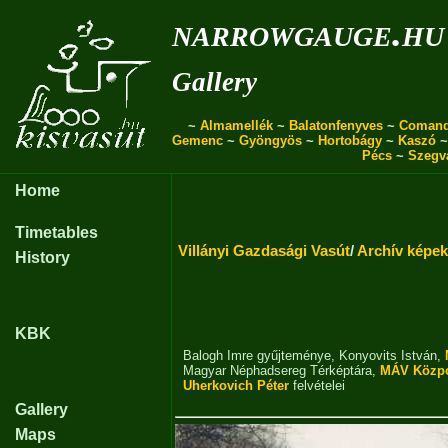
narrowgauge.hu
Gallery
~
Almamellék
~
Balatonfenyves
~
Coman
Gemenc
~
Gyöngyös
~
Hortobágy
~
Kaszó
Pécs
~
Szegv
Home
Timetables
Villányi Gazdasági Vasút
/
Archív képek
History
KBK
Balogh Imre gyűjteménye
,
Konyovits István
,
Magyar Néphadsereg Térképtára
,
MÁV Közpon
Uherkovich Péter
felvételei
Gallery
Maps