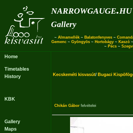
narrowgauge.hu
Gallery
~
Almamellék
~
Balatonfenyves
~
Comand
Gemenc
~
Gyöngyös
~
Hortobágy
~
Kaszó
~
Pécs
~
Szegv
Home
Timetables
Kecskeméti kisvasút
/
Bugaci Kispöfög
History
KBK
Chikán Gábor
felvételei
Gallery
Maps