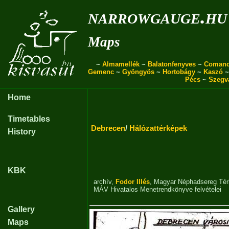
narrowgauge.hu
Maps
~
Almamellék
~
Balatonfenyves
~
Coman
Gemenc
~
Gyöngyös
~
Hortobágy
~
Kaszó
Pécs
~
Szegv
Home
Timetables
Debrecen
/
Hálózattérképek
History
KBK
archív
,
Fodor Illés
,
Magyar Néphadsereg Tér
MÁV Hivatalos Menetrendkönyve
felvételei
Gallery
Maps