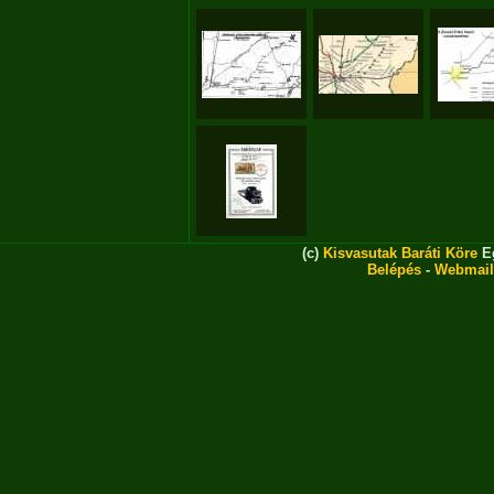
(c)
Kisvasutak Baráti Köre
Eg
Belépés
-
Webmail