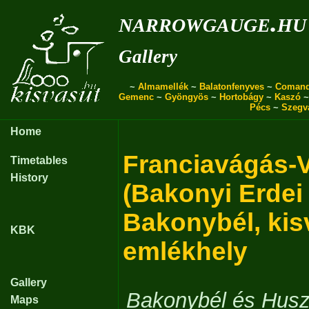
narrowgauge.hu
Gallery
~
Almamellék
~
Balatonfenyves
~
Coman
Gemenc
~
Gyöngyös
~
Hortobágy
~
Kaszó
Pécs
~
Szegv
Home
Franciavágás-
Timetables
History
(Bakonyi Erdei
Bakonybél, kis
KBK
emlékhely
Gallery
Bakonybél és Husz
Maps