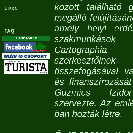
között található 
Links
megálló felújításá
amely helyi erdés
FAQ
szakmunká
Partnereink
Cartographia t
szerkesztőin
összefogásával v
és finanszírozásá
Guzmics Izido
szervezte. Az eml
ban hozták létre.