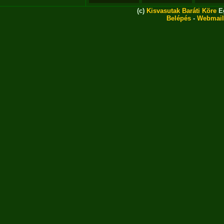
(c)
Kisvasutak Baráti Köre
Eg
Belépés
-
Webmail