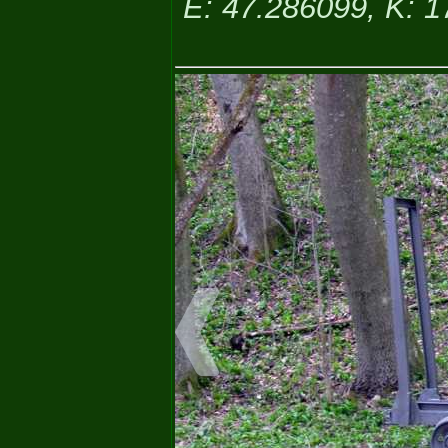
É: 47.286099, K: 