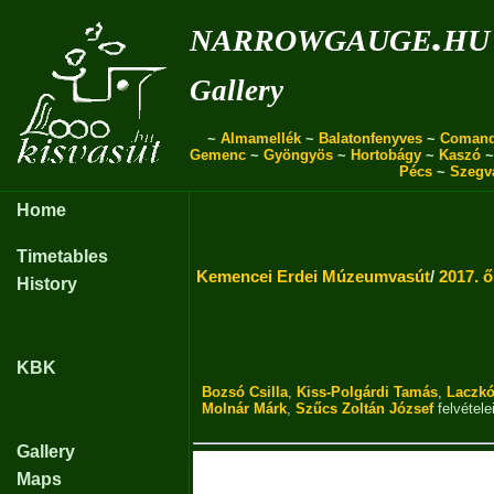
narrowgauge.hu
Gallery
~
Almamellék
~
Balatonfenyves
~
Coman
Gemenc
~
Gyöngyös
~
Hortobágy
~
Kaszó
Pécs
~
Szegv
Home
Timetables
Kemencei Erdei Múzeumvasút
/
2017. 
History
KBK
Bozsó Csilla
,
Kiss-Polgárdi Tamás
,
Laczkó
Molnár Márk
,
Szűcs Zoltán József
felvétele
Gallery
Maps