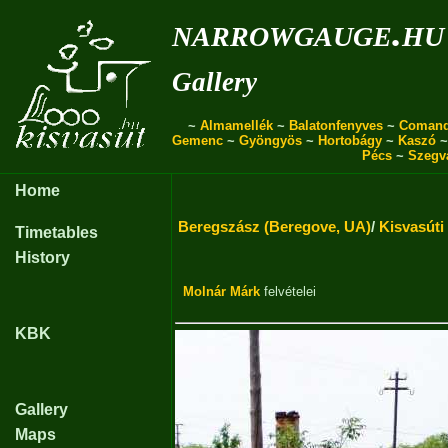
narrowgauge.hu
Gallery
~
Almamellék
~
Balatonfenyves
~
Coman
Gemenc
~
Gyöngyös
~
Hortobágy
~
Kaszó
Pécs
~
Szegv
Home
Beregszász (Beregove, UA)
/
Kisvasúti
Timetables
History
Molnár Márk
felvételei
KBK
Gallery
Maps