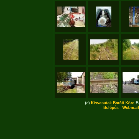
(c)
Kisvasutak Baráti Köre
Eg
Belépés
-
Webmail