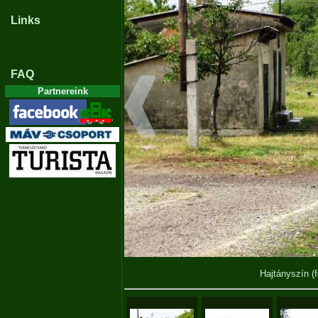
Links
FAQ
Partnereink
Hajtányszín
(