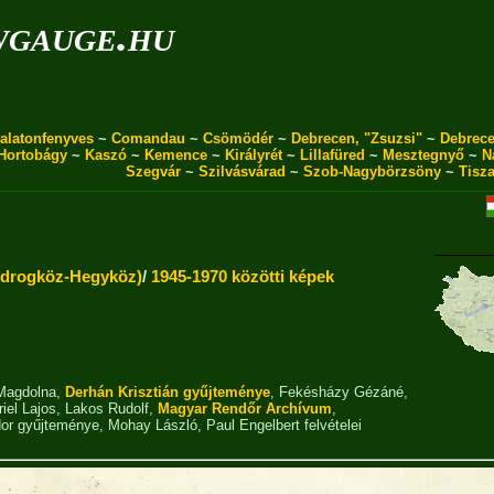
wgauge.hu
alatonfenyves
~
Comandau
~
Csömödér
~
Debrecen, "Zsuzsi"
~
Debrece
Hortobágy
~
Kaszó
~
Kemence
~
Királyrét
~
Lillafüred
~
Mesztegnyő
~
N
Szegvár
~
Szilvásvárad
~
Szob-Nagybörzsöny
~
Tisz
odrogköz-Hegyköz)
/
1945-1970 közötti képek
Magdolna
,
Derhán Krisztián gyűjteménye
,
Fekésházy Gézáné
,
iel Lajos
,
Lakos Rudolf
,
Magyar Rendőr Archívum
,
or gyűjteménye
,
Mohay László
,
Paul Engelbert
felvételei