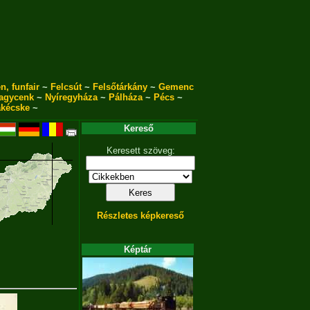
n, funfair
~
Felcsút
~
Felsőtárkány
~
Gemenc
agycenk
~
Nyíregyháza
~
Pálháza
~
Pécs
~
akécske
~
Kereső
Keresett szöveg:
Részletes képkereső
Képtár