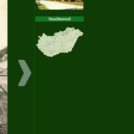
Vasútkereső