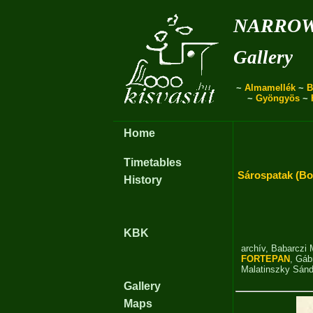
narro
Gallery
~
Almamellék
~
B
~
Gyöngyös
~
Home
Timetables
Sárospatak (B
History
KBK
archív
,
Babarczi 
FORTEPAN
,
Gábr
Malatinszky Sánd
Gallery
Maps