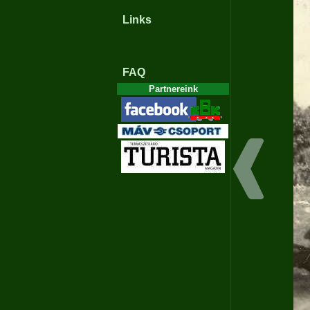
Links
FAQ
Partnereink