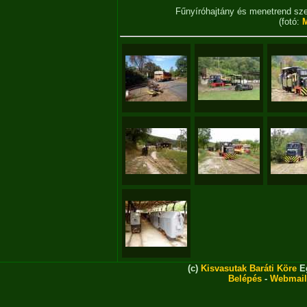
Fűnyíróhajtány és menetrend szer
(fotó:
M
(c)
Kisvasutak Baráti Köre
Eg
Belépés
-
Webmail