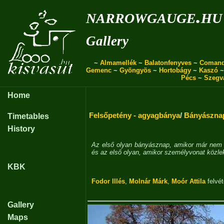
narrowgauge.hu
Gallery
~
Almamellék
~
Balatonfenyves
~
Coman
Gemenc
~
Gyöngyös
~
Hortobágy
~
Kaszó
Pécs
~
Szegv
Home
Felsőpetény - agyagbánya
/
Bányásznap
Timetables
History
Az első olyan bányásznap, amikor már nem
és az első olyan, amikor személyvonat közle
KBK
Fodor Illés
,
Molnár Márk
,
Moór Attila
felvét
Gallery
Maps