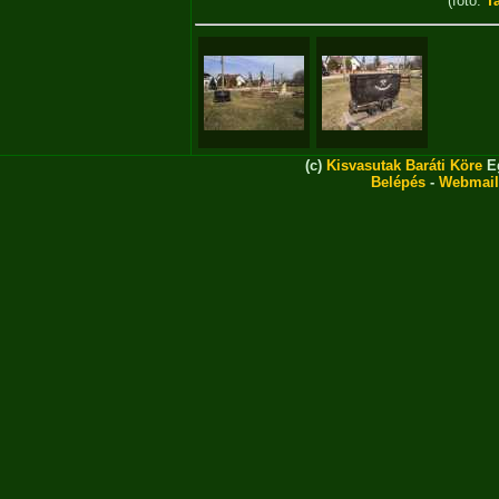
(fotó:
T
(c)
Kisvasutak Baráti Köre
Eg
Belépés
-
Webmail