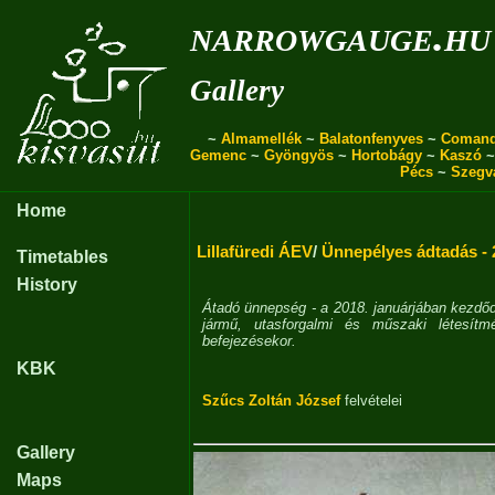
narrowgauge.hu
Gallery
~
Almamellék
~
Balatonfenyves
~
Coman
Gemenc
~
Gyöngyös
~
Hortobágy
~
Kaszó
Pécs
~
Szegv
Home
Lillafüredi ÁEV
/
Ünnepélyes ádtadás - 2
Timetables
History
Átadó ünnepség - a 2018. januárjában kezdődö
jármű, utasforgalmi és műszaki létesítmé
befejezésekor.
KBK
Szűcs Zoltán József
felvételei
Gallery
Maps