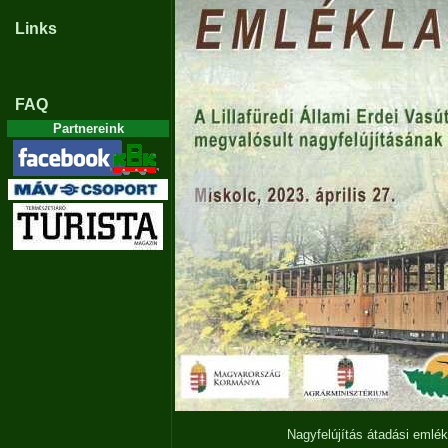
Links
FAQ
Partnereink
Nagyfelújítás átadási emlé