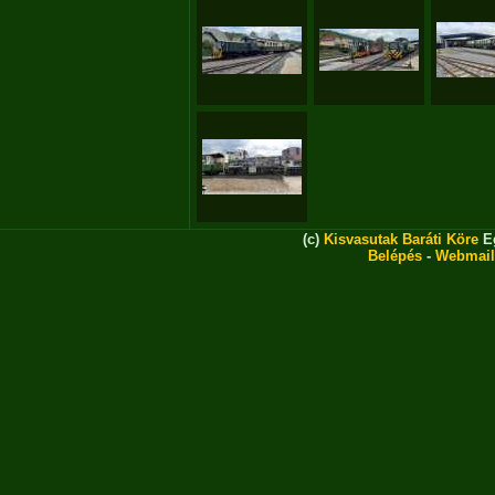
(c)
Kisvasutak Baráti Köre
Eg
Belépés
-
Webmail