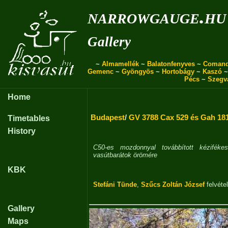
narrowgauge.hu
Gallery
~
Almamellék
~
Balatonfenyves
~
Coman
Gemenc
~
Gyöngyös
~
Hortobágy
~
Kaszó
Pécs
~
Szegv
Home
Budapest
/
GV 3788 Cax 529 és Gah 181
Timetables
History
C50-es mozdonnyal továbbított kézifékes
vasútbarátok örömére
KBK
Stefáni Tünde
,
Szűcs Zoltán József
felvétel
Gallery
Maps