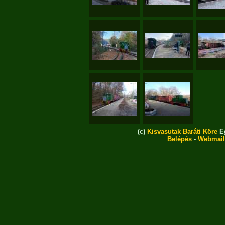
(c)
Kisvasutak Baráti Köre
Eg
Belépés
-
Webmail