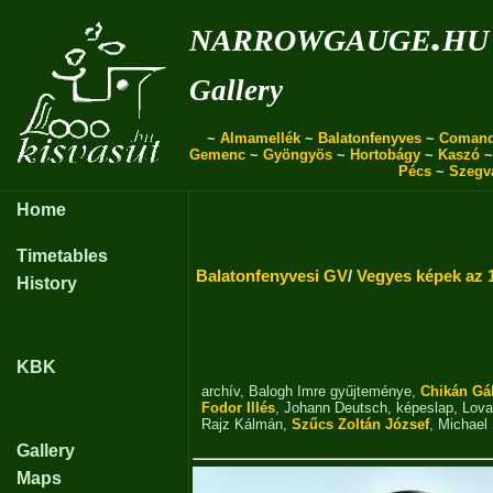
narrowgauge.hu
Gallery
~
Almamellék
~
Balatonfenyves
~
Coman
Gemenc
~
Gyöngyös
~
Hortobágy
~
Kaszó
Pécs
~
Szegv
Home
Timetables
Balatonfenyvesi GV
/
Vegyes képek az 
History
KBK
archív
,
Balogh Imre gyűjteménye
,
Chikán Gá
Fodor Illés
,
Johann Deutsch
,
képeslap
,
Lova
Rajz Kálmán
,
Szűcs Zoltán József
,
‎Michael
Gallery
Maps