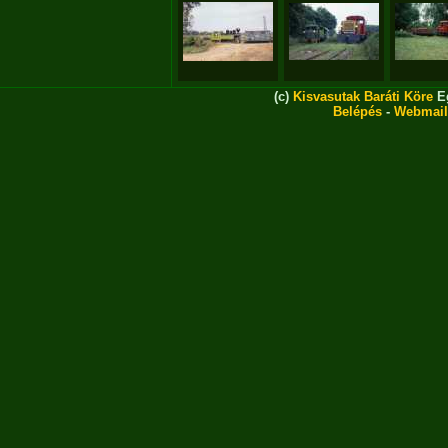
(c)
Kisvasutak Baráti Köre
Eg
Belépés
-
Webmail