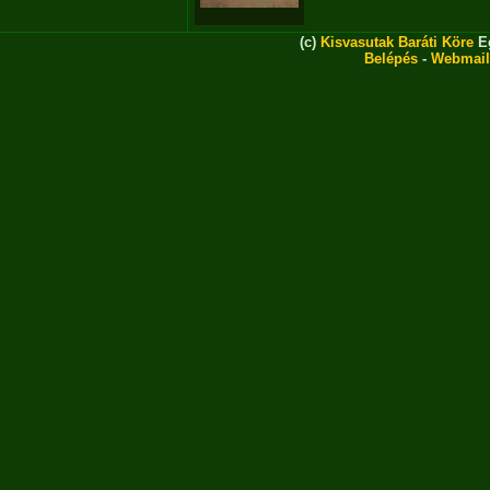
(c)
Kisvasutak Baráti Köre
Eg
Belépés
-
Webmail