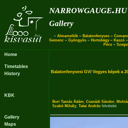
narrowgauge.hu
Gallery
~
Almamellék
~
Balatonfenyves
~
Coman
Gemenc
~
Gyöngyös
~
Hortobágy
~
Kaszó
Pécs
~
Szegv
Home
Timetables
Balatonfenyvesi GV
/
Vegyes képek a 2
History
KBK
Bori Tamás Ádám
,
Csanádi Sándor
,
Molná
Szabó Mihály
,
Tatai András
felvételei
Gallery
Maps