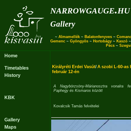
narrowgauge.hu
Gallery
~
Almamellék
~
Balatonfenyves
~
Coman
Gemenc
~
Gyöngyös
~
Hortobágy
~
Kaszó
Pécs
~
Szegv
Home
Királyréti Erdei Vasút
/
A szobi L-60-as 
Timetables
február 12-én
History
A Nagybörzsöny-Márianosztra vonalra fe
Paphegy és Kismaros között
KBK
Kovalcsik Tamás
felvételei
Gallery
Maps