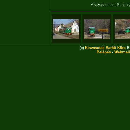
A vizsgamenet Szokol
(c)
Kisvasutak Baráti Köre
Eg
Belépés
-
Webmail