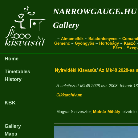
narrowgauge.hu
Gallery
~
Almamellék
~
Balatonfenyves
~
Comand
Gemenc
~
Gyöngyös
~
Hortobágy
~
Kaszó
~
Pécs
~
Szeg
Home
Nyírvidéki Kisvasút
/
Az Mk48 2028-as s
Timetables
History
A selejtezett Mk48 2028-asz 2008. február 13-
Cikkarchívum
KBK
Magyar Szilveszter
,
Molnár Mihály
felvételei
Gallery
Maps