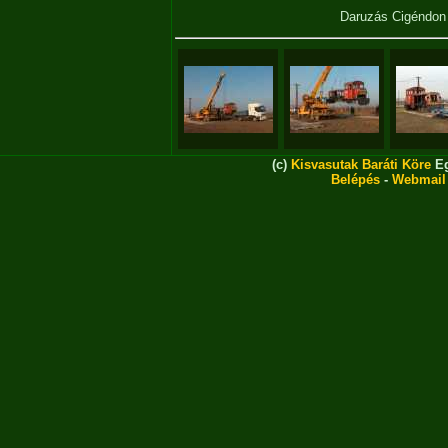
Daruzás Cigéndo
(c)
Kisvasutak Baráti Köre
Eg
Belépés
-
Webmail