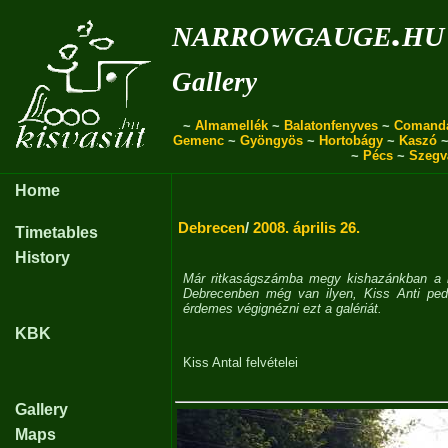
narrowgauge.hu
Gallery
~
Almamellék
~
Balatonfenyves
~
Comand
Gemenc
~
Gyöngyös
~
Hortobágy
~
Kaszó
~
Pécs
~
Szegv
Home
Debrecen
/
2008. április 26.
Timetables
History
Már ritkaságszámba megy kishazánkban a ha
Debrecenben még van ilyen, Kiss Anti pedi
érdemes végignézni ezt a galériát.
KBK
Kiss Antal
felvételei
Gallery
Maps