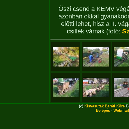
Őszi csend a KEMV végál
azonban okkal gyanakodn
előtti lehet, hisz a II. 
csillék várnak
(fotó:
Sz
(c)
Kisvasutak Baráti Köre
Eg
Belépés
-
Webmail