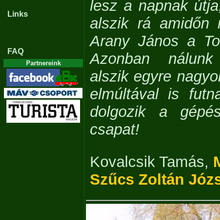
lesz a napnak útj
Links
alszik rá amidőn m
Arany János a Tol
FAQ
Azonban nálun
Partnereink
alszik egyre nagyo
elmúltával is fut
dolgozik a gépé
csapat!
Kovalcsik Tamás
,
Szűcs Zoltán Józ