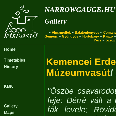
narrowgauge.hu
Gallery
~
Almamellék
~
Balatonfenyves
~
Coman
Gemenc
~
Gyöngyös
~
Hortobágy
~
Kaszó
Pécs
~
Szegv
Home
Kemencei Erde
Timetables
History
Múzeumvasút
/
KBK
"Őszbe csavarodot
feje; Dérré vált a 
Gallery
fák levele; Rövid
Maps