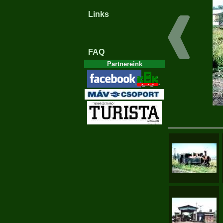
Links
FAQ
Partnereink