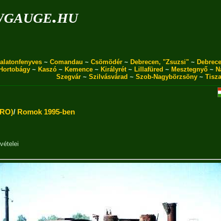
wgauge.hu
alatonfenyves
~
Comandau
~
Csömödér
~
Debrecen, "Zsuzsi"
~
Debrece
Hortobágy
~
Kaszó
~
Kemence
~
Királyrét
~
Lillafüred
~
Mesztegnyő
~
N
Szegvár
~
Szilvásvárad
~
Szob-Nagybörzsöny
~
Tisz
 RO)
/
Romok 1995-ben
vételei