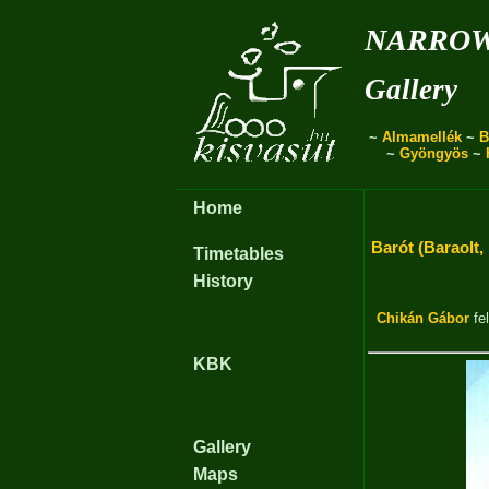
narro
Gallery
~
Almamellék
~
B
~
Gyöngyös
~
Home
Barót (Baraolt,
Timetables
History
Chikán Gábor
fel
KBK
Gallery
Maps