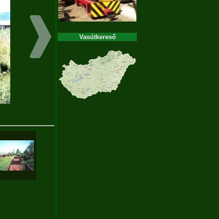
Vasútkereső