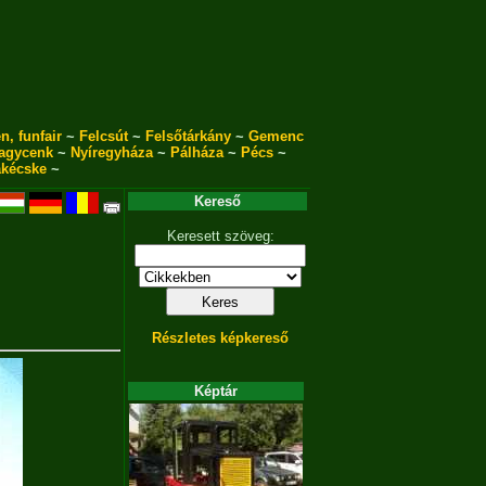
n, funfair
~
Felcsút
~
Felsőtárkány
~
Gemenc
agycenk
~
Nyíregyháza
~
Pálháza
~
Pécs
~
akécske
~
Kereső
Keresett szöveg:
Részletes képkereső
Képtár