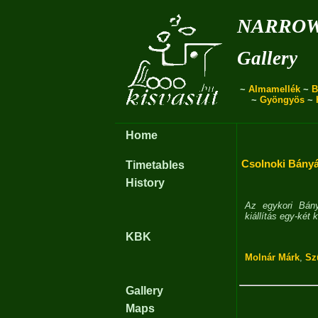
narro
Gallery
~
Almamellék
~
B
~
Gyöngyös
~
Home
Csolnoki Bány
Timetables
History
Az egykori Bány
kiállítás egy-két 
KBK
Molnár Márk
,
Sz
Gallery
Maps