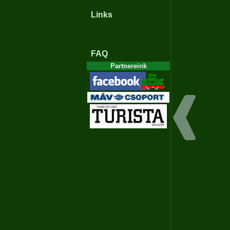
Links
FAQ
Partnereink