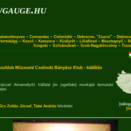
wgauge.hu
alatonfenyves
~
Comandau
~
Csömödér
~
Debrecen, "Zsuzsi"
~
Debrece
Hortobágy
~
Kaszó
~
Kemence
~
Királyrét
~
Lillafüred
~
Mesztegnyő
~
N
Szegvár
~
Szilvásvárad
~
Szob-Nagybörzsöny
~
Tisz
ászklub Múzeum
/
Csolnoki Bányász Klub - kiállítás
ászati Aknamélyítő Vállalat (és jogelődei) munkáját bemutató
képe.
[válog
űcs Zoltán József
,
Tatai András
felvételei
[ö