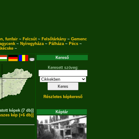
n, funfair
~
Felcsút
~
Felsőtárkány
~
Gemenc
agycenk
~
Nyíregyháza
~
Pálháza
~
Pécs
~
akécske
~
Kereső
Keresett szöveg:
Részletes képkereső
atott képek (7 db)]
Képtár
sszes kép (+6 db)]