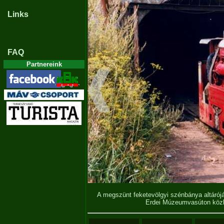
Links
FAQ
Partnereink
A megszünt feketevölgyi szénbánya altárój
Erdei Múzeumvasúton köz