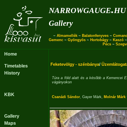
narrowgauge.hu
Gallery
~
Almamellék
~
Balatonfenyves
~
Coman
Gemenc
~
Gyöngyös
~
Hortobágy
~
Kaszó
Pécs
~
Szegv
Home
Feketevölgy - szénbánya
/
Üzemlátogat
Timetables
History
Túra a föld alatt és a később a Kemencei E
vágányokon
KBK
Csanádi Sándor
,
Gayer Márk
,
Molnár Márk
Gallery
Maps