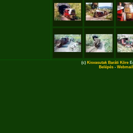
(c)
Kisvasutak Baráti Köre
Eg
Belépés
-
Webmail