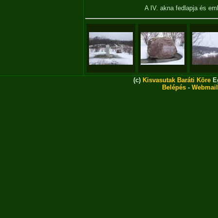
A IV. akna fedlapja és 
(c)
Kisvasutak Baráti Köre
Eg
Belépés
-
Webmail