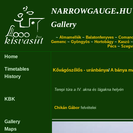
narrowgauge.hu
Gallery
~
Almamellék
~
Balatonfenyves
~
Coman
Gemenc
~
Gyöngyös
~
Hortobágy
~
Kaszó
Pécs
~
Szegv
Home
Timetables
Kővágószőlős - uránbánya
/
A bánya m
History
Terepi túra a IV. akna és lágakna helyén
KBK
Chikán Gábor
felvételei
Gallery
Maps