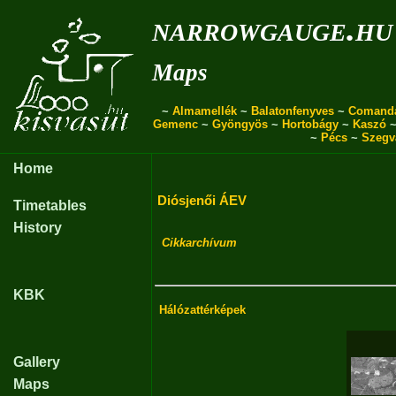
narrowgauge.hu
Maps
~
Almamellék
~
Balatonfenyves
~
Comand
Gemenc
~
Gyöngyös
~
Hortobágy
~
Kaszó
~
Pécs
~
Szegv
Home
Diósjenői ÁEV
Timetables
History
Cikkarchívum
KBK
Hálózattérképek
Gallery
Maps