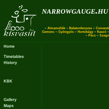
narrowgauge.hu
~
Almamellék
~
Balatonfenyves
~
Comand
Gemenc
~
Gyöngyös
~
Hortobágy
~
Kaszó
~
Pécs
~
Szegv
Home
Timetables
History
KBK
Gallery
Maps