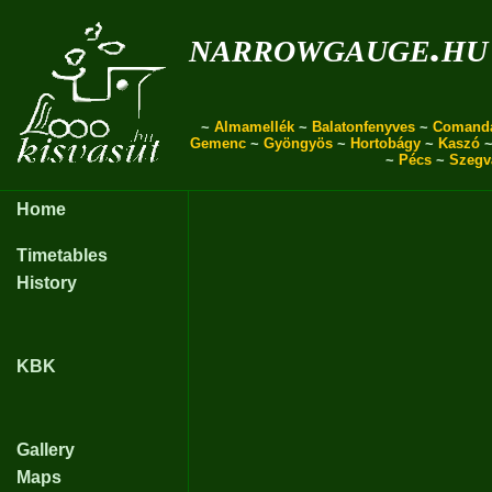
narrowgauge.hu
~
Almamellék
~
Balatonfenyves
~
Comand
Gemenc
~
Gyöngyös
~
Hortobágy
~
Kaszó
~
Pécs
~
Szegv
Home
Timetables
History
KBK
Gallery
Maps