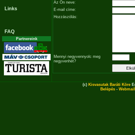
Az Ön neve:
Links
E-mail címe:
Hozzászólás:
FAQ
Partnereink
Mennyi negyvennyolc meg
negyvenhét?
(c)
Kisvasutak Baráti Köre
Eg
Belépés
-
Webmail