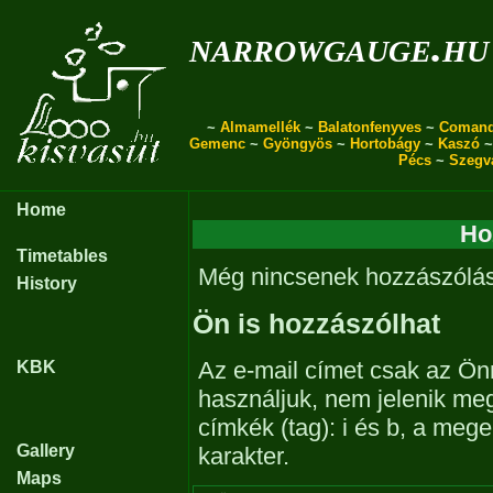
narrowgauge.hu
~
Almamellék
~
Balatonfenyves
~
Coman
Gemenc
~
Gyöngyös
~
Hortobágy
~
Kaszó
Pécs
~
Szegv
Home
Ho
Timetables
Még nincsenek hozzászólá
History
Ön is hozzászólhat
Az e-mail címet csak az Önn
KBK
használjuk, nem jelenik me
címkék (tag): i és b, a me
Gallery
karakter.
Maps