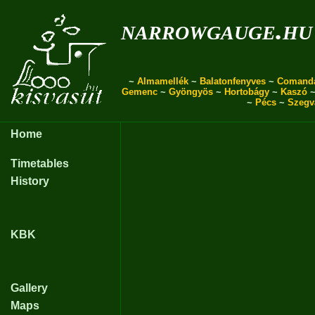
narrowgauge.hu
~
Almamellék
~
Balatonfenyves
~
Comand
Gemenc
~
Gyöngyös
~
Hortobágy
~
Kaszó
~
Pécs
~
Szegv
Home
Timetables
History
KBK
Gallery
Maps