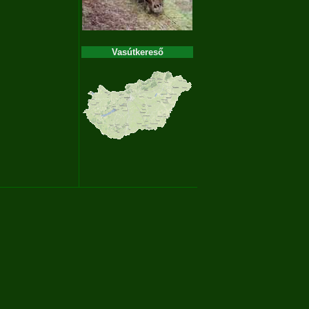
Vasútkereső