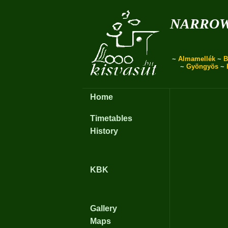
narro
~
Almamellék
~
B
~
Gyöngyös
~
Home
Timetables
History
KBK
Gallery
Maps