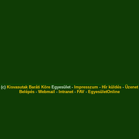
(c)
Kisvasutak Baráti Köre
Egyesület -
Impresszum
-
Hír küldés
-
Üzenet
Belépés
-
Webmail
-
Intranet
-
FAV
-
EgyesületOnline