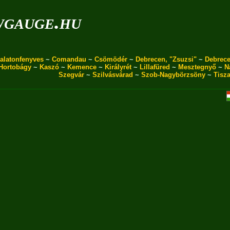
wgauge.hu
alatonfenyves
~
Comandau
~
Csömödér
~
Debrecen, "Zsuzsi"
~
Debrece
Hortobágy
~
Kaszó
~
Kemence
~
Királyrét
~
Lillafüred
~
Mesztegnyő
~
N
Szegvár
~
Szilvásvárad
~
Szob-Nagybörzsöny
~
Tisz