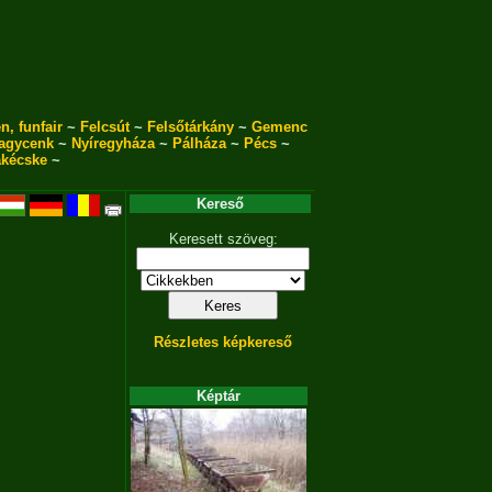
n, funfair
~
Felcsút
~
Felsőtárkány
~
Gemenc
agycenk
~
Nyíregyháza
~
Pálháza
~
Pécs
~
akécske
~
Kereső
Keresett szöveg:
Részletes képkereső
Képtár