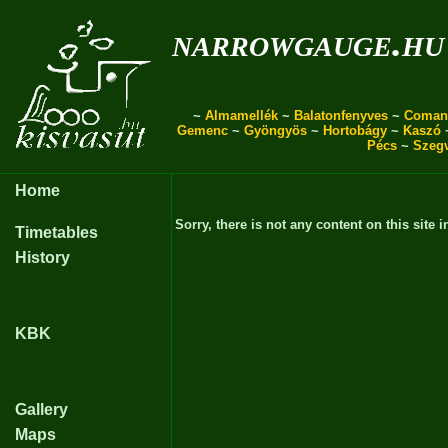
narrowgauge.hu
~
Almamellék
~
Balatonfenyves
~
Coman
Gemenc
~
Gyöngyös
~
Hortobágy
~
Kaszó
Pécs
~
Szeg
Home
Sorry, there is not any content on this site i
Timetables
History
KBK
Gallery
Maps