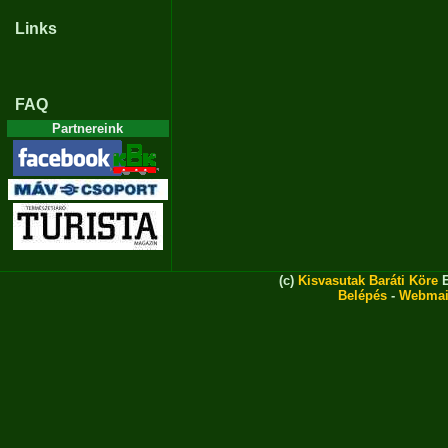
Links
FAQ
Partnereink
(c)
Kisvasutak Baráti Köre
E
Belépés
-
Webmai