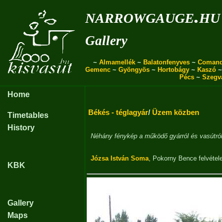
narrowgauge.hu
Gallery
~
Almamellék
~
Balatonfenyves
~
Coman
Gemenc
~
Gyöngyös
~
Hortobágy
~
Kaszó
Pécs
~
Szegv
Home
Békés - téglagyár
/
Üzem közben
Timetables
History
Néhány fénykép a működő gyárról és vasútró
Józsa István Soma
,
Pokorny Bence
felvétele
KBK
Gallery
Maps