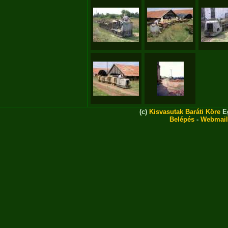
(c)
Kisvasutak Baráti Köre
Eg
Belépés
-
Webmail