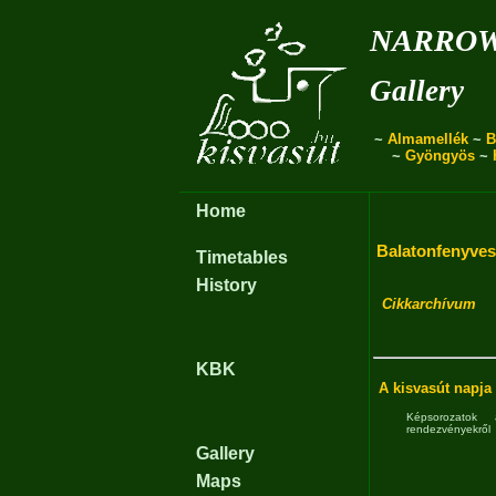
narro
Gallery
~
Almamellék
~
B
~
Gyöngyös
~
Home
Balatonfenyves
Timetables
History
Cikkarchívum
KBK
A kisvasút napja
Képsorozatok 
rendezvényekről
Gallery
Maps