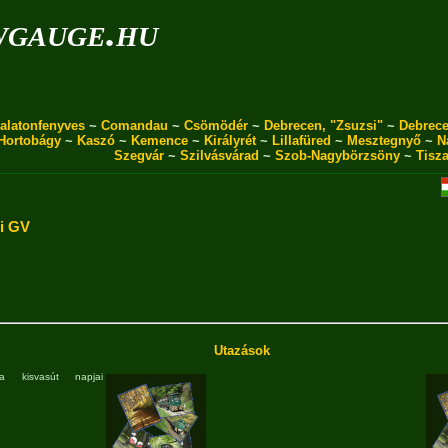
wgauge.hu
alatonfenyves
~
Comandau
~
Csömödér
~
Debrecen, "Zsuzsi"
~
Debrece
Hortobágy
~
Kaszó
~
Kemence
~
Királyrét
~
Lillafüred
~
Mesztegnyő
~
N
Szegvár
~
Szilvásvárad
~
Szob-Nagybörzsöny
~
Tisz
i GV
Utazások
a kisvasút napjai