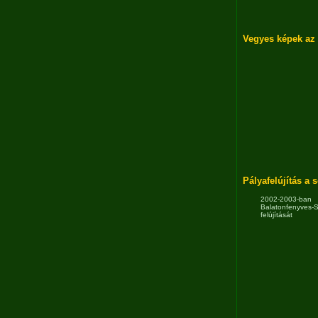
Vegyes képek az 
Pályafelújítás a
2002-2003-b
Balatonfenyves-
felújítását