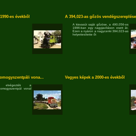
1990-es évekből
A 394,023-as gőzös vendégszereplése 
A kisvasút saját gőzöse, a 490,056-os
1996-ban egy nagyjavításon esett át.
Ezen a nyáron a nagycenki 394,023-as
helyettesítette őt
 somogyszentpáli vona...
Vegyes képek a 2000-es évekből
an elvégezték a
Somogyszentpál vonal