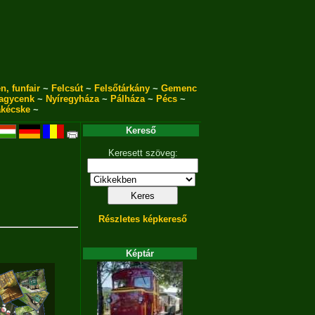
n, funfair
~
Felcsút
~
Felsőtárkány
~
Gemenc
agycenk
~
Nyíregyháza
~
Pálháza
~
Pécs
~
akécske
~
Kereső
Keresett szöveg:
Részletes képkereső
Képtár